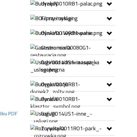
Urzędy
Firmy i usługi
Oświata i wychowanie
Gastronomia
Ochrona zdrowia i opieka
społeczna
Organizacje
Parafie
Usługi
liku PDF
Turystyka