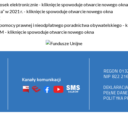
REGON
013
NIP
822 216
Kanały komunikacji
DEKLARACJA
PEŁNE DAN
POLITYKA P